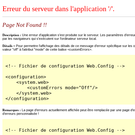
Erreur du serveur dans l'application '/'.
Page Not Found !!
Description :
Une erreur d'application s'est produite sur le serveur. Les paramètres d'erreur
par les navigateurs qui s'exécutent sur l'ordinateur serveur local.
Détails =
Pour permettre l'affichage des détails de ce message d'erreur spécifique sur les o
valeur "off" à l'attribut "mode" de cette balise <customErrors>.
<!-- Fichier de configuration Web.Config -->

<configuration>

    <system.web>

        <customErrors mode="Off"/>

    </system.web>

</configuration>
Remarques :
La page d'erreurs actuellement affichée peut être remplacée par une page d'erre
d'erreurs personnalisée !
<!-- Fichier de configuration Web.Config -->
