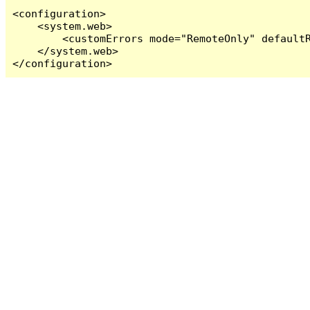
<configuration>

    <system.web>

        <customErrors mode="RemoteOnly" defaultR
    </system.web>

</configuration>