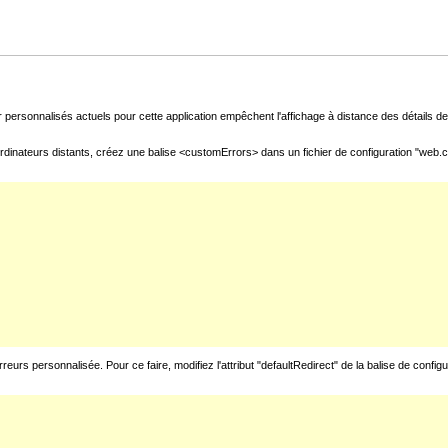
 personnalisés actuels pour cette application empêchent l'affichage à distance des détails de 
rdinateurs distants, créez une balise <customErrors> dans un fichier de configuration "web.con
urs personnalisée. Pour ce faire, modifiez l'attribut "defaultRedirect" de la balise de config