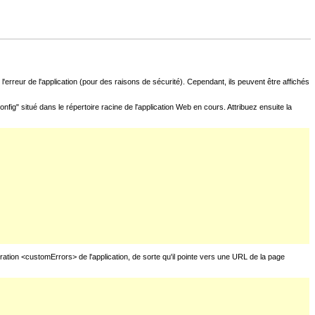
l'erreur de l'application (pour des raisons de sécurité). Cependant, ils peuvent être affichés
fig" situé dans le répertoire racine de l'application Web en cours. Attribuez ensuite la
uration <customErrors> de l'application, de sorte qu'il pointe vers une URL de la page